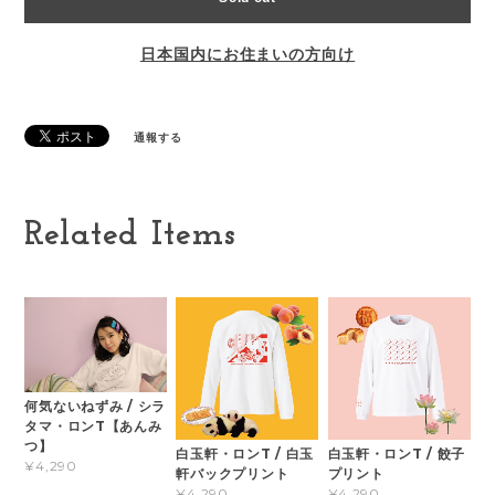
日本国内にお住まいの方向け
通報する
Related Items
何気ないねずみ / シラ
タマ・ロンT【あんみ
つ】
白玉軒・ロンT / 白玉
白玉軒・ロンT / 餃子
¥4,290
軒バックプリント
プリント
¥4,290
¥4,290