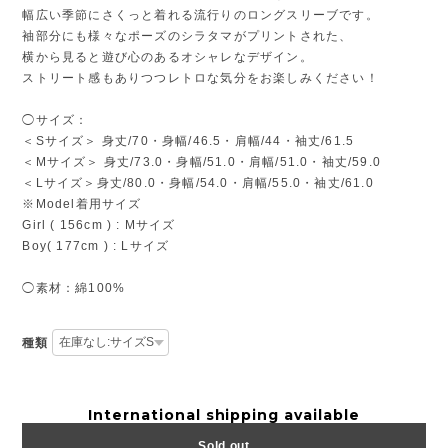
幅広い季節にさくっと着れる流行りのロングスリーブです。
袖部分にも様々なポーズのシラタマがプリントされた、
横から見ると遊び心のあるオシャレなデザイン。
ストリート感もありつつレトロな気分をお楽しみください！
◯サイズ：
＜Sサイズ＞ 身丈/70・身幅/46.5・肩幅/44・袖丈/61.5
＜Mサイズ＞ 身丈/73.0・身幅/51.0・肩幅/51.0・袖丈/59.0
＜Lサイズ＞身丈/80.0・身幅/54.0・肩幅/55.0・袖丈/61.0
※Model着用サイズ
Girl ( 156cm ) : Mサイズ
Boy( 177cm ) : Lサイズ
◯素材：綿100%
種類
International shipping available
Sold out